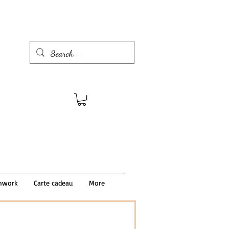
hwork
Carte cadeau
More