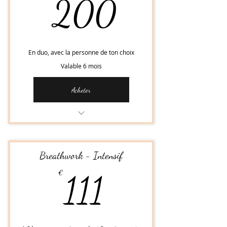
200€
200
En duo, avec la personne de ton choix
Valable 6 mois
Acheter
Kundalini Activation - Séance privée
Breathwork - Intensif
111€
€
111