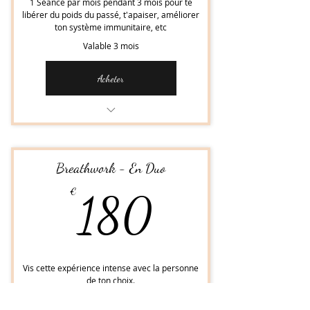
1 Séance par mois pendant 3 mois pour te
libérer du poids du passé, t'apaiser, améliorer
ton système immunitaire, etc
Valable 3 mois
Acheter
BREATHWORK - Séance privée
Breathwork - En Duo
180€
€
180
Vis cette expérience intense avec la personne
de ton choix.
Valable 3 mois