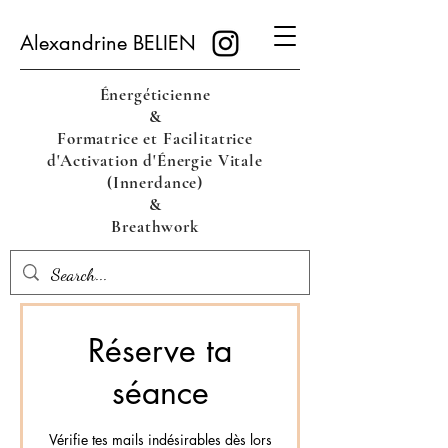
Alexandrine BELIEN
Énergéticienne
&
Formatrice et Facilitatrice
d'Activation d'Énergie Vitale
(Innerdance)
&
Breathwork
Réserve ta
séance
Vérifie tes mails indésirables dès lors